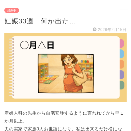
妊娠中
妊娠33週 何か出た…
2026年2月15日
産婦人科の先生から自宅安静するように言われてから早１
か月以上。
夫の実家で家族3人お世話になり、私は出来るだけ横にな