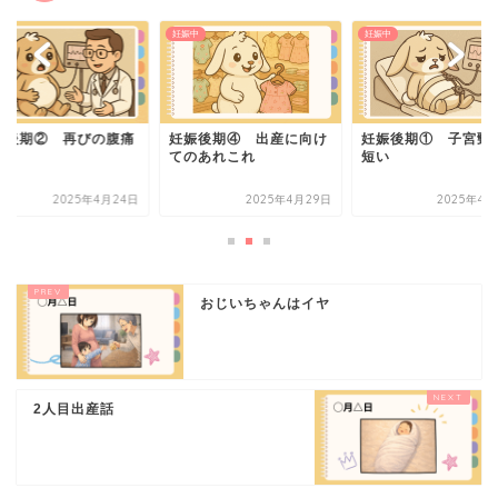
中
妊娠中
妊娠中
娠後期② 再びの腹痛
妊娠後期④ 出産に向け
妊娠後期① 子宮頸
てのあれこれ
短い
2025年4月24日
2025年4月29日
2025年4月
おじいちゃんはイヤ
2人目出産話